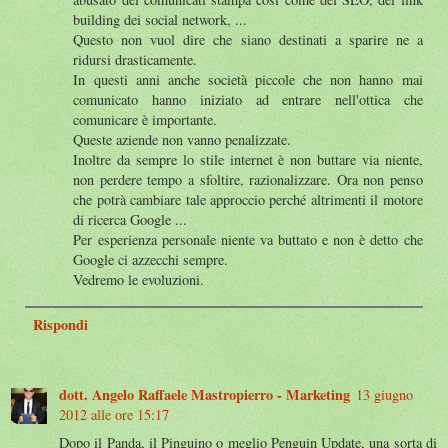
building dei social network, ...
Questo non vuol dire che siano destinati a sparire ne a
ridursi drasticamente.
In questi anni anche società piccole che non hanno mai
comunicato hanno iniziato ad entrare nell'ottica che
comunicare è importante.
Queste aziende non vanno penalizzate.
Inoltre da sempre lo stile internet è non buttare via niente,
non perdere tempo a sfoltire, razionalizzare. Ora non penso
che potrà cambiare tale approccio perché altrimenti il motore
di ricerca Google ...
Per esperienza personale niente va buttato e non è detto che
Google ci azzecchi sempre.
Vedremo le evoluzioni.
Rispondi
dott. Angelo Raffaele Mastropierro - Marketing
13 giugno
2012 alle ore 15:17
Dopo il Panda, il Pinguino o meglio Penguin Update, una sorta di