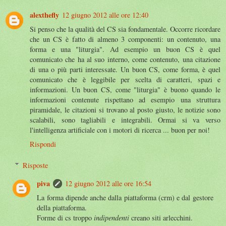
alexthefly
12 giugno 2012 alle ore 12:40
Si penso che la qualità del CS sia fondamentale. Occorre ricordare
che un CS è fatto di almeno 3 componenti: un contenuto, una
forma e una "liturgia". Ad esempio un buon CS è quel
comunicato che ha al suo interno, come contenuto, una citazione
di una o più parti interessate. Un buon CS, come forma, è quel
comunicato che è leggibile per scelta di caratteri, spazi e
informazioni. Un buon CS, come "liturgia" è buono quando le
informazioni contenute rispettano ad esempio una struttura
piramidale, le citazioni si trovano al posto giusto, le notizie sono
scalabili, sono tagliabili e integrabili. Ormai si va verso
l'intelligenza artificiale con i motori di ricerca ... buon per noi!
Rispondi
Risposte
piva
12 giugno 2012 alle ore 16:54
La forma dipende anche dalla piattaforma (crm) e dal gestore
della piattaforma.
Forme di cs troppo
indipendenti
creano siti arlecchini.