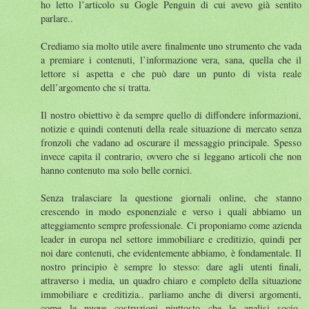
ho letto l’articolo su Gogle Penguin di cui avevo già sentito
parlare..
Crediamo sia molto utile avere finalmente uno strumento che vada
a premiare i contenuti, l’informazione vera, sana, quella che il
lettore si aspetta e che può dare un punto di vista reale
dell’argomento che si tratta.
Il nostro obiettivo è da sempre quello di diffondere informazioni,
notizie e quindi contenuti della reale situazione di mercato senza
fronzoli che vadano ad oscurare il messaggio principale. Spesso
invece capita il contrario, ovvero che si leggano articoli che non
hanno contenuto ma solo belle cornici.
Senza tralasciare la questione giornali online, che stanno
crescendo in modo esponenziale e verso i quali abbiamo un
atteggiamento sempre professionale. Ci proponiamo come azienda
leader in europa nel settore immobiliare e creditizio, quindi per
noi dare contenuti, che evidentemente abbiamo, è fondamentale. Il
nostro principio è sempre lo stesso: dare agli utenti finali,
attraverso i media, un quadro chiaro e completo della situazione
immobiliare e creditizia.. parliamo anche di diversi argomenti,
come le nuove costruzioni piuttosto che le analisi socio-