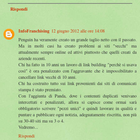
Rispondi
InfoFranchising
12 giugno 2012 alle ore 14:08
Penguin ha veramente creato un grande taglio netto con il passato.
Ma in molti casi ha creato problemi ai siti "vecchi" ma
attualmente sempre online ed attivi piuttosto che quelli creati da
aziende recenti.
Chi ha fatto in 10 anni un lavoro di link building "perchè si usava
così" è ora penalizzato con l'aggravante che è impossibilitato a
cancellare link vecchi di 10 anni.
Chi ha costruito tutto sui link provenienti dai siti di comunicati
stampa è stato premiato.
Con l'aggiunta di Panda, dove i contenuti duplicati venivano
intercettati e penalizzati, allora si capisce come ormai sarà
obbligatorio scrivere "pezzi unici" e quindi lavorare in qualità e
puntare a pubblicare ogni notizia, adeguatamente riscritta, non più
su 30-40 siti ma su 3 o 4.
Vedremo...
Rispondi