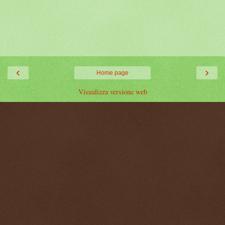
‹
›
Home page
Visualizza versione web