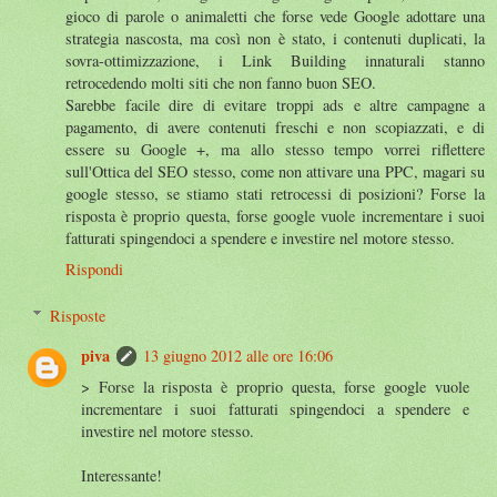
gioco di parole o animaletti che forse vede Google adottare una
strategia nascosta, ma così non è stato, i contenuti duplicati, la
sovra-ottimizzazione, i Link Building innaturali stanno
retrocedendo molti siti che non fanno buon SEO.
Sarebbe facile dire di evitare troppi ads e altre campagne a
pagamento, di avere contenuti freschi e non scopiazzati, e di
essere su Google +, ma allo stesso tempo vorrei riflettere
sull'Ottica del SEO stesso, come non attivare una PPC, magari su
google stesso, se stiamo stati retrocessi di posizioni? Forse la
risposta è proprio questa, forse google vuole incrementare i suoi
fatturati spingendoci a spendere e investire nel motore stesso.
Rispondi
Risposte
piva
13 giugno 2012 alle ore 16:06
> Forse la risposta è proprio questa, forse google vuole
incrementare i suoi fatturati spingendoci a spendere e
investire nel motore stesso.
Interessante!