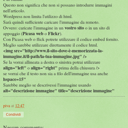
Questo non significa che non si possano introdurre immagini
nell'articolo.
Wordpress non limita l'utilizzo di html.
Sarà quindi sufficiente caricare l'immagine da remoto.
vostro sito
Ovvero: caricate l'immagine in un
o in un sito di
Picasa web
Flickr
appoggio (
o
).
Con Picasa web o flick potrete utilizzare il codice embed fornito.
Meglio sarebbe utilizzare direttamente il codice html.
<img src="http://www.il-sito-dove-è-memorizzata-la-
immagine.it/il-path/la-tua-immagine.jpg" />
Se la vorrai allineata a destra o sinistra potrai utilizzare
align="left"
align="right"
o
prima della chiusura />
se vorrai che il testo non sia a filo dell'immagine usa anche
hspace=15"
Sarebbe meglio se descrivessi l'immagine usando
alt="descrizione immagine" title="descrizione immagine"
piva
at
12:47
Condividi
Nessun commento: